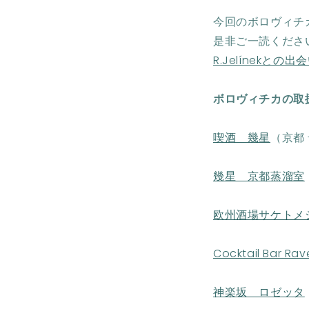
今回のボロヴィチ
是非ご一読くださ
R.Jelínekとの出
ボロヴィチカの取
喫酒 幾星
（京都 
幾星 京都蒸溜室
欧州酒場サケトメ
Cocktail Bar Rav
神楽坂 ロゼッタ