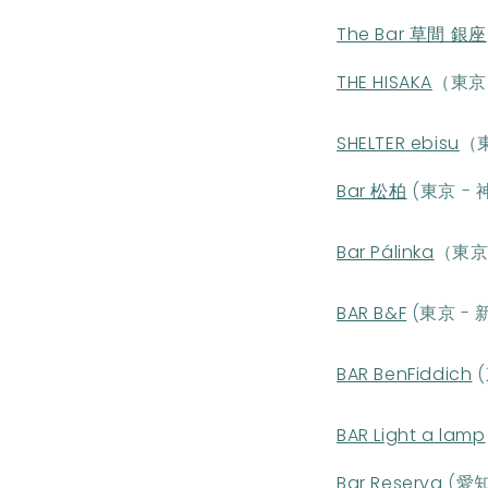
The Bar 草間 銀座
THE HISAKA
（東京
SHELTER ebisu
（
Bar 松柏
(東京 - 
Bar Pálinka
（東京
BAR B&F
(東京 - 
BAR BenFiddich
(
BAR Light a lamp
Bar Reserva
(愛知