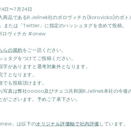
24日〜7月24日
品であるR.Jelínek社のボロヴィチカ(Borovicka)の
am」または「Twitter」に指定のハッシュタグを含めて投稿。
ロヴィチカ #onew
ちらの規約
をご一読ください。
シュタグをつけてご投稿ください。
誤字がありますと選考対象外となります。
完了となります。
枚でも投稿頂けます。
写真は弊社ooooo及びチェコ共和国R.Jelínek本社の今
とがございます。予めご了承下さい。
new」は以下の
オリジナル評価軸で社内評価
しています。