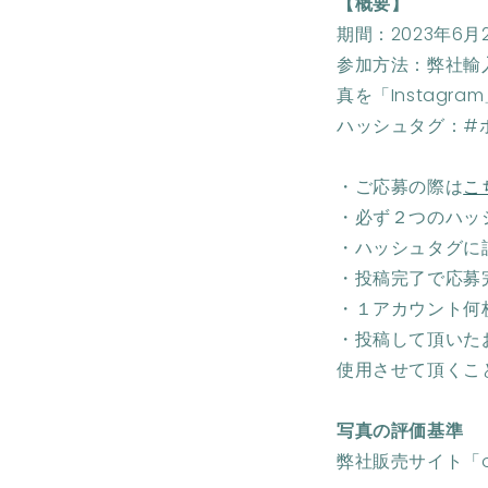
【概要】
期間：2023年6月
参加方法：弊社輸入商
真を「Instagr
ハッシュタグ：#ボ
・ご応募の際は
こ
・必ず２つのハッ
・ハッシュタグに
・投稿完了で応募
・１アカウント何
・投稿して頂いたお
使用させて頂くこ
写真の評価基準
弊社販売サイト「o