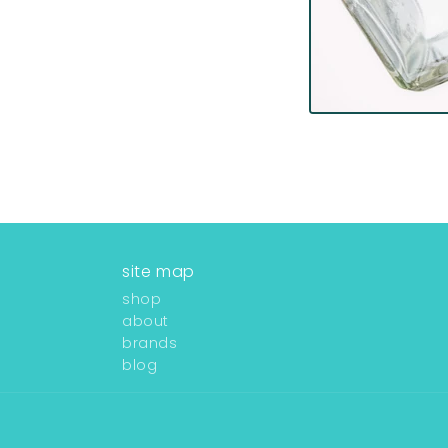
site map
shop
about
brands
blog