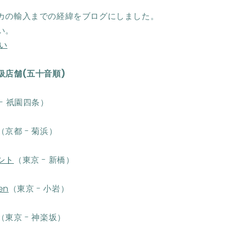
カの輸入までの経緯をブログにしました。
い。
会い
扱店舗(五十音順)
-
祇園四条
）
（京都 -
菊浜
）
シト
（東京 - 新橋）
en
（東京 - 小岩）
（東京 - 神楽坂）