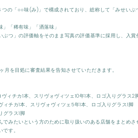
は４つの「○○味(み)」で構成されており、総称して「みせい
味」「稀有味」「洒落味」
いぶつ」の評価軸をそのまま写真の評価基準に採用し、入賞
1ヶ月を目処に審査結果を告知させていただきます。
ボロヴィチカ1本、スリヴォヴィツェ10年1本、ロゴ入りグラス
ロヴィチカ1本、スリヴォヴィツェ5年1本、ロゴ入りグラス1脚
りグラス1脚
んでみたいという方のために取り扱いのある店舗をまとめさ
いです。