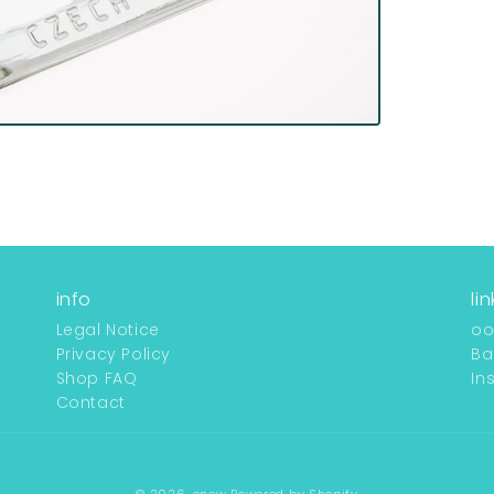
info
lin
Legal Notice
o
Privacy Policy
Ba
Shop FAQ
In
Contact