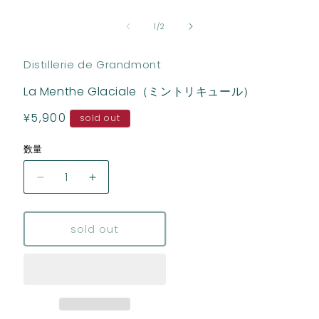
モ
ー
の
1
/
2
ダ
ル
で
Distillerie de Grandmont
メ
デ
La Menthe Glaciale（ミントリキュール）
ィ
ア
通
¥5,900
sold out
(1)
を
常
開
数量
数
価
く
格
量
La
La
Menthe
Menthe
Glaciale（ミ
Glaciale（ミ
sold out
ン
ン
ト
ト
リ
リ
キ
キ
ュ
ュ
ー
ー