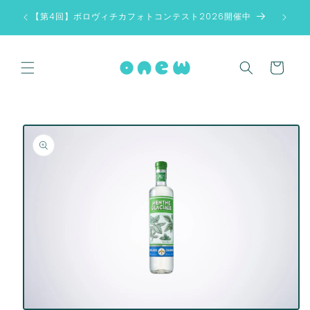
コンテン
/10
【第4回】ボロヴィチカフォトコンテスト2026開催中
ツに進む
カ
ー
ト
商品情報
にスキッ
プ