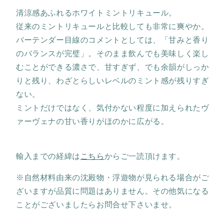
ル）
ル）
清涼感あふれるホワイトミントリキュール。
の
の
従来のミントリキュールと比較しても非常に爽やか。
数
数
バーテンダー目線のコメントとしては、「甘みと香り
量
量
のバランスが完璧」。そのまま飲んでも美味しく楽し
を
を
むことができる濃さで、甘すぎず、でも余韻がしっか
減
増
りと残り、わざとらしいレベルのミント感が残りすぎ
ら
や
す
す
ない。
ミントだけではなく、気付かない程度に加えられたヴ
ァーヴェナの甘い香りがほのかに広がる。
輸入までの経緯は
こちら
からご一読頂けます。
※自然材料由来の沈殿物・浮遊物が見られる場合がご
ざいますが品質に問題はありません。その他気になる
ことがございましたらお問合せ下さいませ。