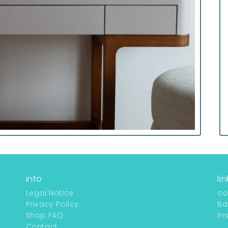
info
lin
Legal Notice
o
Privacy Policy
Ba
Shop FAQ
In
Contact