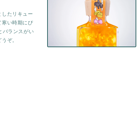
ダ
ル
で
としたリキュー
メ
て寒い時期にぴ
デ
ィ
とバランスがい
ア
どうぞ。
(2)
を
モ
開
ー
く
ダ
ル
で
メ
デ
ィ
ア
(4)
を
開
く