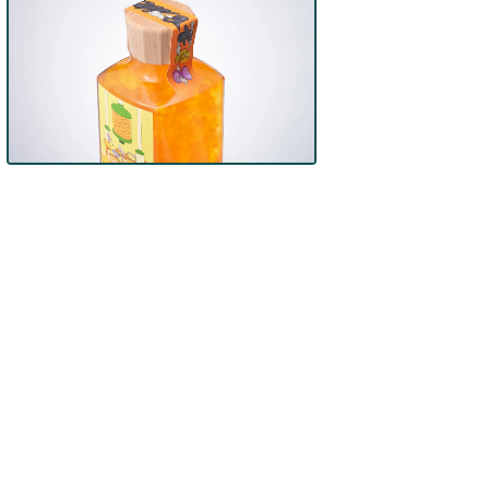
ダ
ル
で
メ
デ
ィ
ア
(3)
を
モ
開
ー
く
ダ
ル
で
メ
デ
ィ
ア
(5)
を
開
く