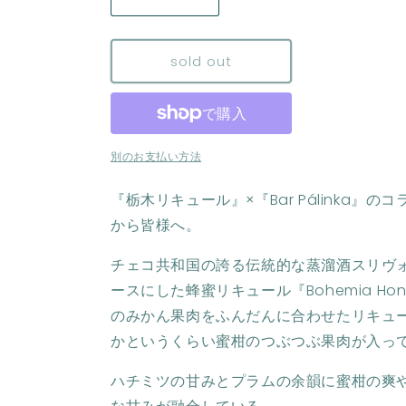
Mikan
Mikan
with
with
Bohemia
Bohemia
sold out
Honey（み
Honey（み
か
か
ん
ん
と
と
は
は
別のお支払い方法
ち
ち
み
み
『栃木リキュール』×『Bar Pálinka』の
つ
つ
から皆様へ。
の
の
リ
リ
チェコ共和国の誇る伝統的な蒸溜酒スリヴ
キ
キ
ースにした蜂蜜リキュール『Bohemia Ho
ュ
ュ
のみかん果肉をふんだんに合わせたリキュ
ー
ー
かというくらい蜜柑のつぶつぶ果肉が入っ
ル）
ル）
の
の
ハチミツの甘みとプラムの余韻に蜜柑の爽
数
数