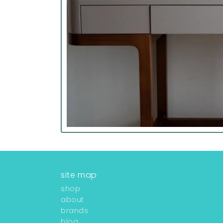
site map
shop
about
brands
blog