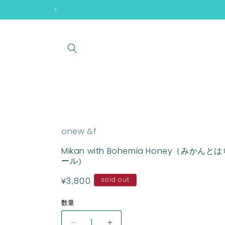
コンテン
ツに進む
onew &f
Mikan with Bohemia Honey（みか
ール）
通
¥3,800
sold out
常
数量
数
価
量
格