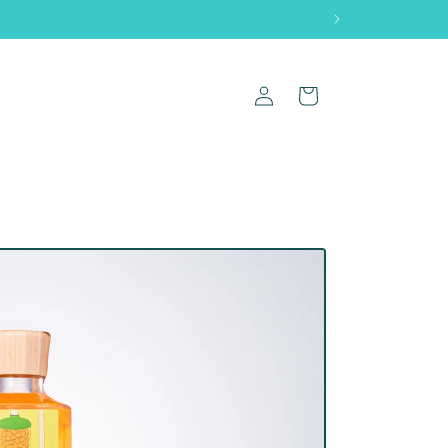
ロ
カ
グ
ー
イ
ト
ン