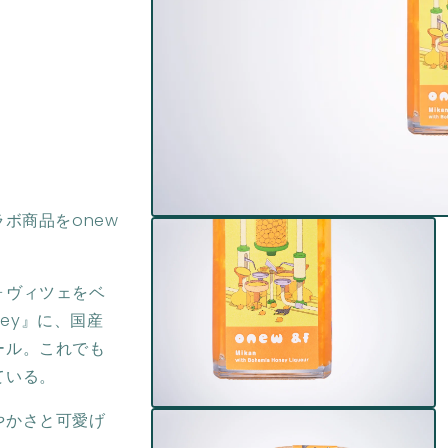
コラボ商品をonew
モ
ー
ダ
ル
ォヴィツェをベ
で
メ
ney』に、国産
デ
ール。これでも
ィ
ア
ている。
(1)
を
モ
やかさと可愛げ
開
ー
く