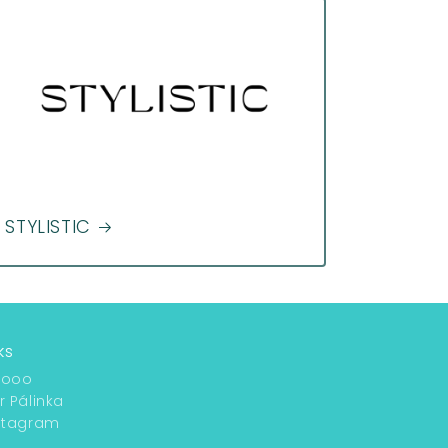
STYLISTIC
ks
oooo
r Pálinka
stagram