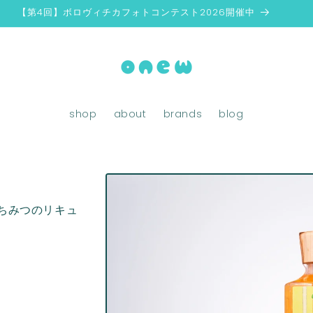
【第4回】ボロヴィチカフォトコンテスト2026開催中
shop
about
brands
blog
商品情報
にスキッ
プ
んとはちみつのリキュ