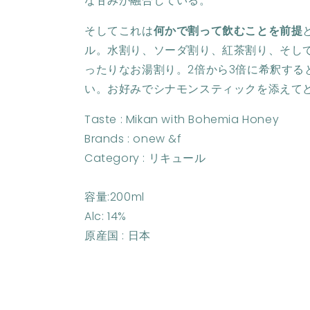
な甘みが融合している。
量
量
を
を
そしてこれは
何かで割って飲むことを前提
減
増
ル。水割り、ソーダ割り、紅茶割り、そし
ら
や
ったりなお湯割り。2倍から3倍に希釈する
す
す
い。お好みでシナモンスティックを添えて
Taste : Mikan with Bohemia Honey
Brands : onew &f
Category : リキュール
容量:200ml
Alc: 14%
原産国 : 日本